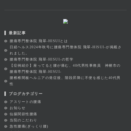
最新記事
腰痛専門整体院 飛翠-HISUIとは
日経ヘルス2024年秋号に腰痛専門整体院 飛翠-HISUI-が掲載さ
れました。
腰痛専門整体院 飛翠-HISUI-の哲学
【症例紹介】座ってると腰が痛む、40代男性事務員 神栖市の
腰痛専門整体院 飛翠-HISUI-
腰椎椎間板ヘルニアの発症後、階段昇降に不便を感じた40代男
性
ブログカテゴリー
アスリートの腰痛
お知らせ
仙腸関節性腰痛
当院のこだわり
急性腰痛(ぎっくり腰)