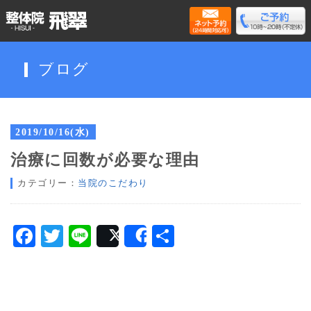
ブログ
2019/10/16(水)
治療に回数が必要な理由
カテゴリー：
当院のこだわり
Facebook
Twitter
Line
共
Post
Share
有