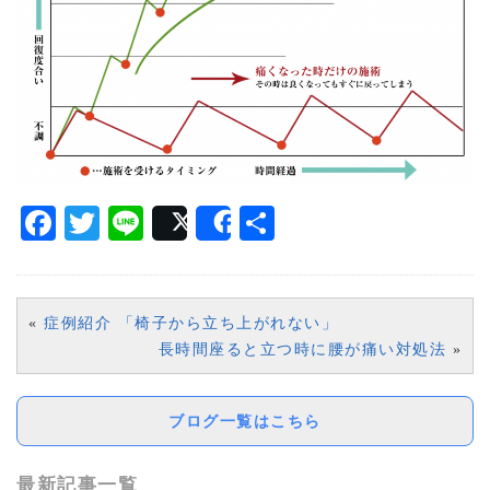
Facebook
Twitter
Line
共
Post
Share
有
«
症例紹介 「椅子から立ち上がれない」
長時間座ると立つ時に腰が痛い対処法
»
ブログ一覧はこちら
最新記事一覧