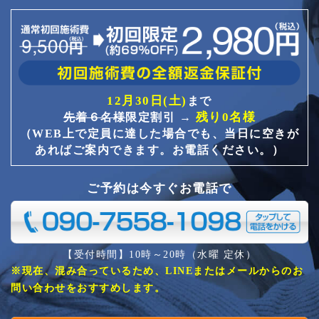
12月30日(土)
まで
残り0名様
先着６名様
限定割引 →
（WEB上で定員に達した場合でも、当日に空きが
あればご案内できます。お電話ください。）
ご予約は今すぐお電話で
【受付時間】10時～20時（水曜 定休）
※現在、混み合っているため、LINEまたはメールからのお
問い合わせをおすすめします。