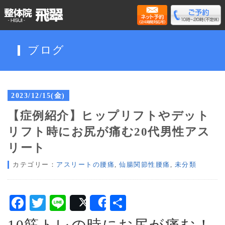
ブログ
2023/12/15(金)
【症例紹介】ヒップリフトやデット
リフト時にお尻が痛む20代男性アス
リート
カテゴリー：
アスリートの腰痛
,
仙腸関節性腰痛
,
未分類
Facebook
Twitter
Line
共
Post
Share
有