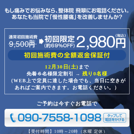
12月30日(土)
まで
残り0名様
先着６名様
限定割引 →
（WEB上で定員に達した場合でも、当日に空きが
あればご案内できます。お電話ください。）
ご予約は今すぐお電話で
【受付時間】10時～20時（水曜 定休）