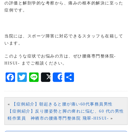
の評価と解剖学的な考察から、痛みの根本的解決に至った
症例です。
当院には、スポーツ障害に対応できるスタッフも在籍して
います。
このような症状でお悩みの方は、ぜひ腰痛専門整体院-
HISUI- までご相談ください。
Facebook
Twitter
Line
共
Post
Share
有
«
【症例紹介】朝起きると腰が痛い60代事務員男性
【症例紹介】反り腰姿勢と脚の痺れに悩む、60 代の男性
軽作業員 神栖市の腰痛専門整体院 飛翠-HISUI-
»