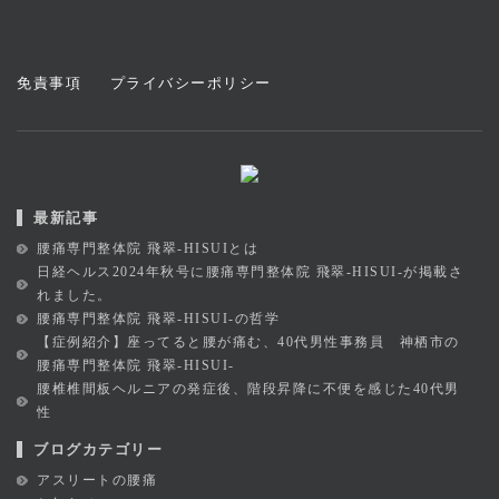
免責事項
プライバシーポリシー
最新記事
腰痛専門整体院 飛翠-HISUIとは
日経ヘルス2024年秋号に腰痛専門整体院 飛翠-HISUI-が掲載さ
れました。
腰痛専門整体院 飛翠-HISUI-の哲学
【症例紹介】座ってると腰が痛む、40代男性事務員 神栖市の
腰痛専門整体院 飛翠-HISUI-
腰椎椎間板ヘルニアの発症後、階段昇降に不便を感じた40代男
性
ブログカテゴリー
アスリートの腰痛