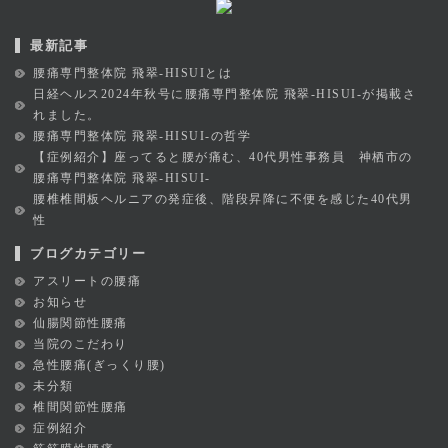
最新記事
腰痛専門整体院 飛翠-HISUIとは
日経ヘルス2024年秋号に腰痛専門整体院 飛翠-HISUI-が掲載さ
れました。
腰痛専門整体院 飛翠-HISUI-の哲学
【症例紹介】座ってると腰が痛む、40代男性事務員 神栖市の
腰痛専門整体院 飛翠-HISUI-
腰椎椎間板ヘルニアの発症後、階段昇降に不便を感じた40代男
性
ブログカテゴリー
アスリートの腰痛
お知らせ
仙腸関節性腰痛
当院のこだわり
急性腰痛(ぎっくり腰)
未分類
椎間関節性腰痛
症例紹介