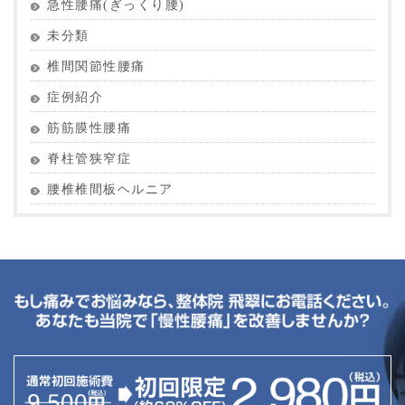
急性腰痛(ぎっくり腰)
未分類
椎間関節性腰痛
症例紹介
筋筋膜性腰痛
脊柱管狭窄症
腰椎椎間板ヘルニア