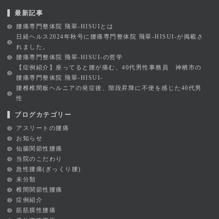
最新記事
腰痛専門整体院 飛翠-HISUIとは
日経ヘルス2024年秋号に腰痛専門整体院 飛翠-HISUI-が掲載さ
れました。
腰痛専門整体院 飛翠-HISUI-の哲学
【症例紹介】座ってると腰が痛む、40代男性事務員 神栖市の
腰痛専門整体院 飛翠-HISUI-
腰椎椎間板ヘルニアの発症後、階段昇降に不便を感じた40代男
性
ブログカテゴリー
アスリートの腰痛
お知らせ
仙腸関節性腰痛
当院のこだわり
急性腰痛(ぎっくり腰)
未分類
椎間関節性腰痛
症例紹介
筋筋膜性腰痛