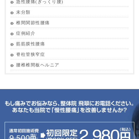
急性腰痛(ぎっくり腰)
未分類
椎間関節性腰痛
症例紹介
筋筋膜性腰痛
脊柱管狭窄症
腰椎椎間板ヘルニア