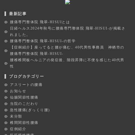
最新記事
腰痛専門整体院 飛翠-HISUIとは
日経ヘルス2024年秋号に腰痛専門整体院 飛翠-HISUI-が掲載さ
れました。
腰痛専門整体院 飛翠-HISUI-の哲学
【症例紹介】座ってると腰が痛む、40代男性事務員 神栖市の
腰痛専門整体院 飛翠-HISUI-
腰椎椎間板ヘルニアの発症後、階段昇降に不便を感じた40代男
性
ブログカテゴリー
アスリートの腰痛
お知らせ
仙腸関節性腰痛
当院のこだわり
急性腰痛(ぎっくり腰)
未分類
椎間関節性腰痛
症例紹介