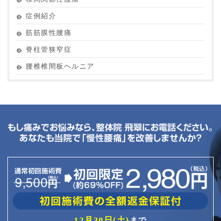
症例紹介
筋筋膜性腰痛
脊柱管狭窄症
腰椎椎間板ヘルニア
12月30日(土)
まで