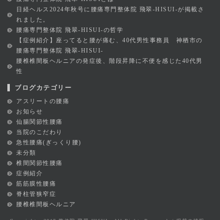
日経ヘルス2024年秋号に腰痛専門整体院 飛翠-HISUI-が掲載さ
れました。
腰痛専門整体院 飛翠-HISUI-の哲学
【症例紹介】座ってると腰が痛む、40代男性事務員 神栖市の
腰痛専門整体院 飛翠-HISUI-
腰椎椎間板ヘルニアの発症後、階段昇降に不便を感じた40代男
性
ブログカテゴリー
アスリートの腰痛
お知らせ
仙腸関節性腰痛
当院のこだわり
急性腰痛(ぎっくり腰)
未分類
椎間関節性腰痛
症例紹介
筋筋膜性腰痛
脊柱管狭窄症
腰椎椎間板ヘルニア