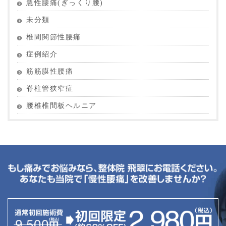
急性腰痛(ぎっくり腰)
未分類
椎間関節性腰痛
症例紹介
筋筋膜性腰痛
脊柱管狭窄症
腰椎椎間板ヘルニア