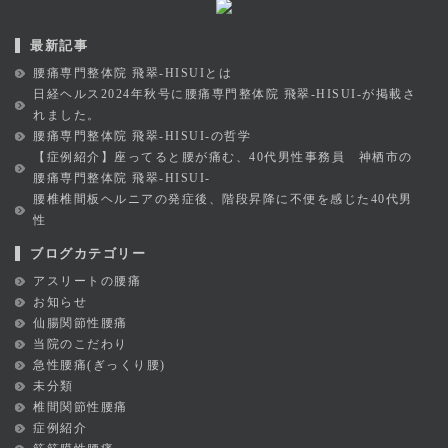
最新記事
腰痛専門整体院 飛翠-HISUIとは
日経ヘルス2024年秋号に腰痛専門整体院 飛翠-HISUI-が掲載さ
れました。
腰痛専門整体院 飛翠-HISUI-の哲学
【症例紹介】座ってると腰が痛む、40代男性事務員 神栖市の
腰痛専門整体院 飛翠-HISUI-
腰椎椎間板ヘルニアの発症後、階段昇降に不便を感じた40代男
性
ブログカテゴリー
アスリートの腰痛
お知らせ
仙腸関節性腰痛
当院のこだわり
急性腰痛(ぎっくり腰)
未分類
椎間関節性腰痛
症例紹介