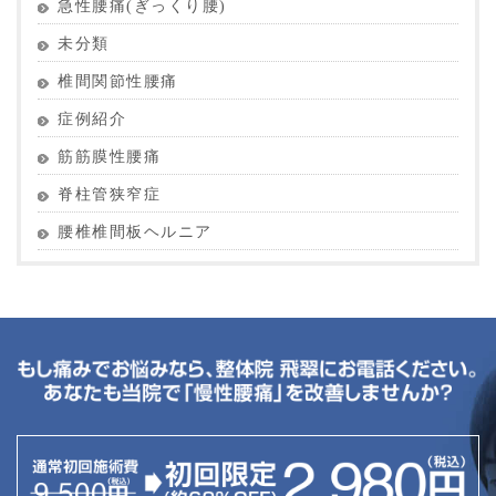
急性腰痛(ぎっくり腰)
未分類
椎間関節性腰痛
症例紹介
筋筋膜性腰痛
脊柱管狭窄症
腰椎椎間板ヘルニア