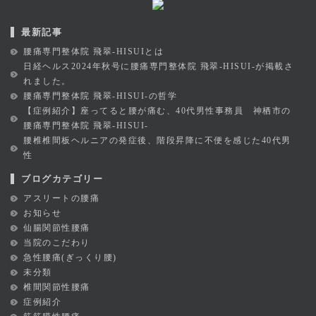
最新記事
腰痛専門整体院 飛翠-HISUIとは
日経ヘルス2024年秋号に腰痛専門整体院 飛翠-HISUI-が掲載さ
れました。
腰痛専門整体院 飛翠-HISUI-の哲学
【症例紹介】座ってると腰が痛む、40代男性事務員 神栖市の
腰痛専門整体院 飛翠-HISUI-
腰椎椎間板ヘルニアの発症後、階段昇降に不便を感じた40代男
性
ブログカテゴリー
アスリートの腰痛
お知らせ
仙腸関節性腰痛
当院のこだわり
急性腰痛(ぎっくり腰)
未分類
椎間関節性腰痛
症例紹介