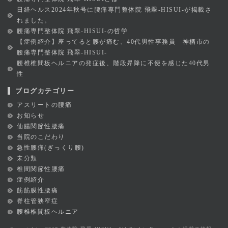
日経ヘルス2024年秋号に腰痛専門整体院 飛翠-HISUI-が掲載さ
れました。
腰痛専門整体院 飛翠-HISUI-の哲学
【症例紹介】座ってると腰が痛む、40代男性事務員 神栖市の
腰痛専門整体院 飛翠-HISUI-
腰椎椎間板ヘルニアの発症後、階段昇降に不便を感じた40代男
性
ブログカテゴリー
アスリートの腰痛
お知らせ
仙腸関節性腰痛
当院のこだわり
急性腰痛(ぎっくり腰)
未分類
椎間関節性腰痛
症例紹介
筋筋膜性腰痛
脊柱管狭窄症
腰椎椎間板ヘルニア