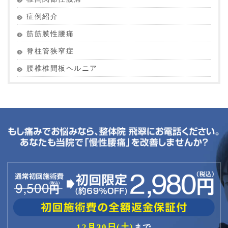
症例紹介
筋筋膜性腰痛
脊柱管狭窄症
腰椎椎間板ヘルニア
12月30日(土)
まで