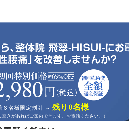
残り0名様
着６名様
限定割引 →
に空きがあればご案内できます。お電話ください。）