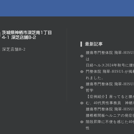
最新記事
 深芝店舗B-2
腰痛専門整体院 飛翠-HISU
は
日経ヘルス2024年秋号に腰
門整体院 飛翠-HISUI-が
れました。
腰痛専門整体院 飛翠-HISU
哲学
【症例紹介】座ってると腰
む、40代男性事務員 神栖
腰痛専門整体院 飛翠-HISUI
腰椎椎間板ヘルニアの発症
階段昇降に不便を感じた40
性