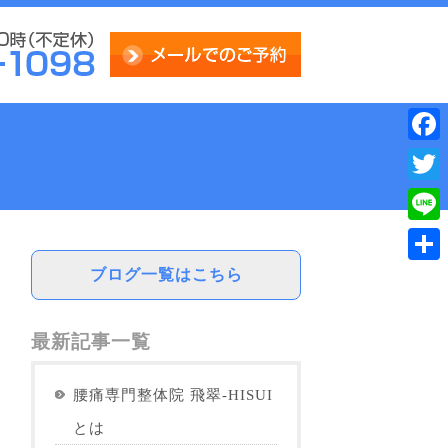
Face
Twitt
Line
ブログ一覧はこちら
共
有
最新記事一覧
腰痛専門整体院 飛翠-HISUI
とは