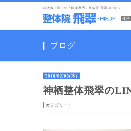
神栖市で唯一の「腰痛専門」整体院 飛翠-HISUI-
ブログ
2018/02/08(木)
神栖整体飛翠のLI
カテゴリー：