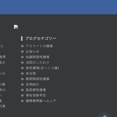
ブログカテゴリー
Iと
アスリートの腰痛
お知らせ
痛専
仙腸関節性腰痛
掲載さ
当院のこだわり
急性腰痛(ぎっくり腰)
I-の
未分類
椎間関節性腰痛
が痛
症例紹介
市の
筋筋膜性腰痛
-
脊柱管狭窄症
後、
腰椎椎間板ヘルニア
代男