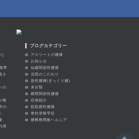
ブログカテゴリー
Iと
アスリートの腰痛
お知らせ
痛専
仙腸関節性腰痛
掲載さ
当院のこだわり
急性腰痛(ぎっくり腰)
I-の
未分類
椎間関節性腰痛
が痛
症例紹介
市の
筋筋膜性腰痛
-
脊柱管狭窄症
後、
腰椎椎間板ヘルニア
代男