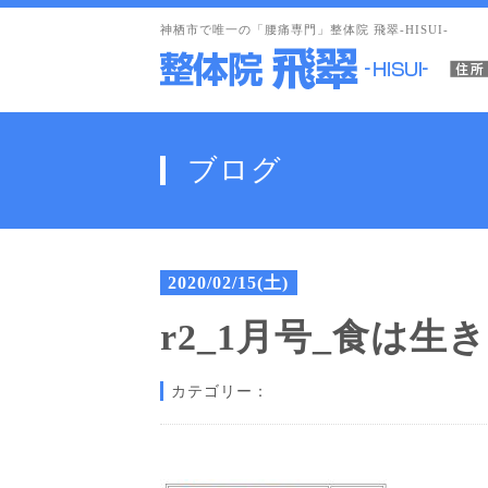
神栖市で唯一の「腰痛専門」整体院 飛翠-HISUI-
ブログ
2020/02/15(土)
r2_1月号_食は生
カテゴリー：