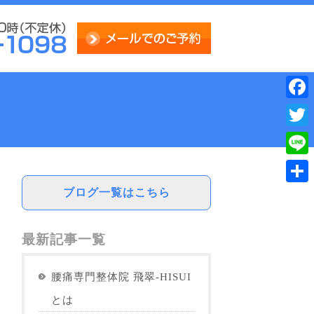
Face
Twitt
Line
ブログ一覧はこちら
共
有
最新記事一覧
腰痛専門整体院 飛翠-HISUI
とは