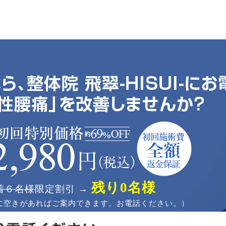
残り0名様
着６名様
限定割引 →
に空きがあればご案内できます。お電話ください。）