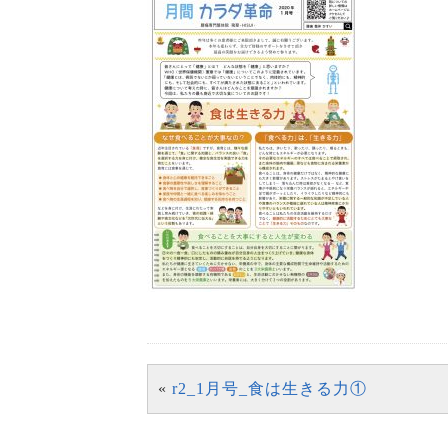
«
r2_1月号_食は生きる力①