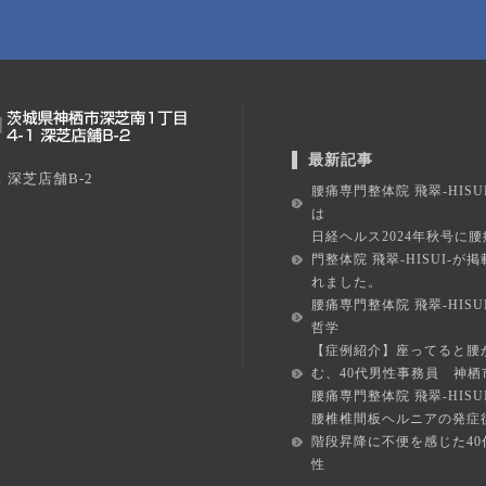
最新記事
 深芝店舗B-2
腰痛専門整体院 飛翠-HISU
は
日経ヘルス2024年秋号に腰
門整体院 飛翠-HISUI-が
れました。
腰痛専門整体院 飛翠-HISU
哲学
【症例紹介】座ってると腰
む、40代男性事務員 神栖
腰痛専門整体院 飛翠-HISUI
腰椎椎間板ヘルニアの発症
階段昇降に不便を感じた40
性