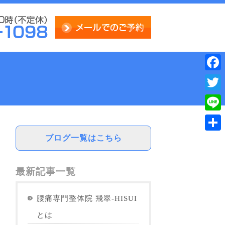
Face
Twitt
Line
ブログ一覧はこちら
共
有
最新記事一覧
腰痛専門整体院 飛翠-HISUI
とは