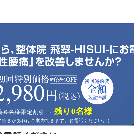
残り0名様
着６名様
限定割引 →
に空きがあればご案内できます。お電話ください。）