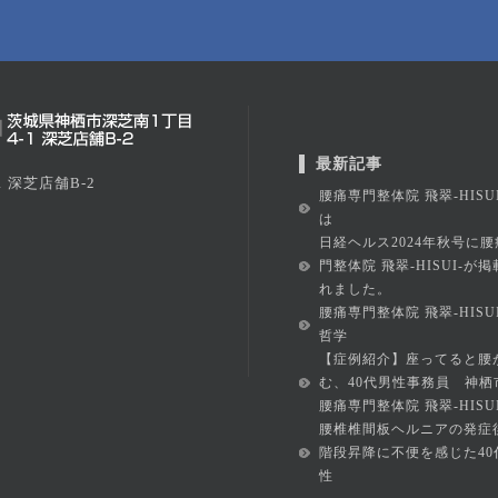
最新記事
 深芝店舗B-2
腰痛専門整体院 飛翠-HISU
は
日経ヘルス2024年秋号に腰
門整体院 飛翠-HISUI-が
れました。
腰痛専門整体院 飛翠-HISU
哲学
【症例紹介】座ってると腰
む、40代男性事務員 神栖
腰痛専門整体院 飛翠-HISUI
腰椎椎間板ヘルニアの発症
階段昇降に不便を感じた40
性