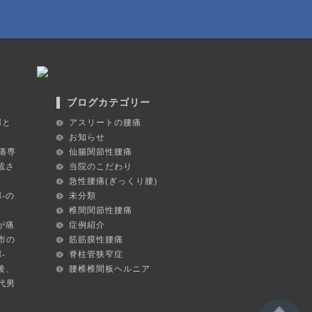
ブログカテゴリー
Iと
アスリートの腰痛
お知らせ
痛専
仙腸関節性腰痛
掲載さ
当院のこだわり
急性腰痛(ぎっくり腰)
I-の
未分類
椎間関節性腰痛
が痛
症例紹介
市の
筋筋膜性腰痛
-
脊柱管狭窄症
後、
腰椎椎間板ヘルニア
代男