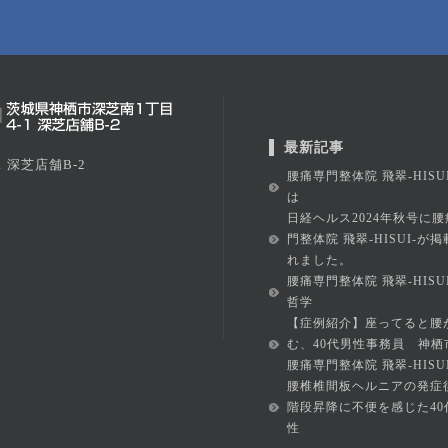
最新記事
 深芝店舗B-2
腰痛専門整体院 飛翠-HISU
は
日経ヘルス2024年秋号に腰
門整体院 飛翠-HISUI-が
れました。
腰痛専門整体院 飛翠-HISU
哲学
【症例紹介】座ってると腰
む、40代男性事務員 神栖
腰痛専門整体院 飛翠-HISUI
腰椎椎間板ヘルニアの発症
階段昇降に不便を感じた40
性