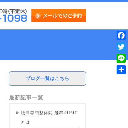
Face
Twitt
Line
ブログ一覧はこちら
共
有
最新記事一覧
腰痛専門整体院 飛翠-HISUI
とは