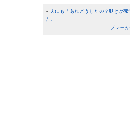
«
夫にも「あれどうしたの？動きが素
た。
プレーが