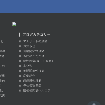
ブログカテゴリー
Iと
アスリートの腰痛
お知らせ
痛専
仙腸関節性腰痛
掲載さ
当院のこだわり
急性腰痛(ぎっくり腰)
I-の
未分類
椎間関節性腰痛
が痛
症例紹介
市の
筋筋膜性腰痛
-
脊柱管狭窄症
後、
腰椎椎間板ヘルニア
代男