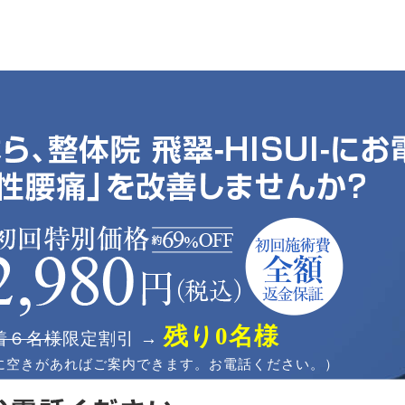
残り0名様
着６名様
限定割引 →
に空きがあればご案内できます。お電話ください。）