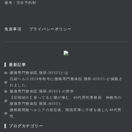
備考：完全予約制
免責事項
プライバシーポリシー
最新記事
腰痛専門整体院 飛翠-HISUIとは
日経ヘルス2024年秋号に腰痛専門整体院 飛翠-HISUI-が掲載さ
れました。
腰痛専門整体院 飛翠-HISUI-の哲学
【症例紹介】座ってると腰が痛む、40代男性事務員 神栖市の
腰痛専門整体院 飛翠-HISUI-
腰椎椎間板ヘルニアの発症後、階段昇降に不便を感じた40代男
性
ブログカテゴリー