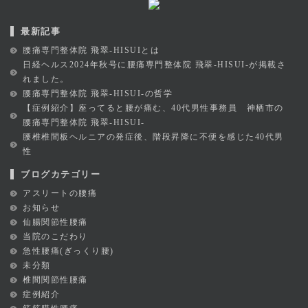
最新記事
腰痛専門整体院 飛翠-HISUIとは
日経ヘルス2024年秋号に腰痛専門整体院 飛翠-HISUI-が掲載さ
れました。
腰痛専門整体院 飛翠-HISUI-の哲学
【症例紹介】座ってると腰が痛む、40代男性事務員 神栖市の
腰痛専門整体院 飛翠-HISUI-
腰椎椎間板ヘルニアの発症後、階段昇降に不便を感じた40代男
性
ブログカテゴリー
アスリートの腰痛
お知らせ
仙腸関節性腰痛
当院のこだわり
急性腰痛(ぎっくり腰)
未分類
椎間関節性腰痛
症例紹介