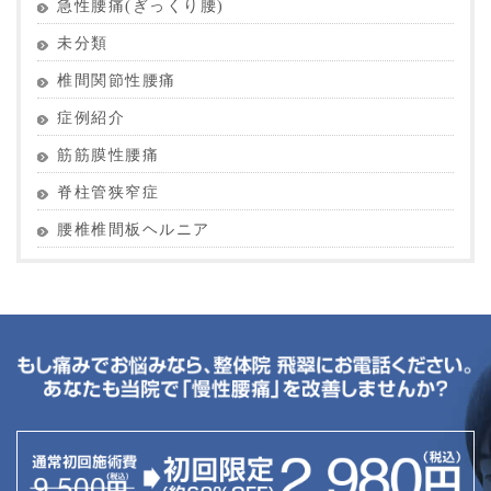
急性腰痛(ぎっくり腰)
未分類
椎間関節性腰痛
症例紹介
筋筋膜性腰痛
脊柱管狭窄症
腰椎椎間板ヘルニア