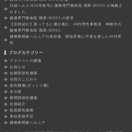
日経ヘルス2024年秋号に腰痛専門整体院 飛翠-HISUI-が掲載さ
れました。
腰痛専門整体院 飛翠-HISUI-の哲学
【症例紹介】座ってると腰が痛む、40代男性事務員 神栖市の
腰痛専門整体院 飛翠-HISUI-
腰椎椎間板ヘルニアの発症後、階段昇降に不便を感じた40代男
性
ブログカテゴリー
アスリートの腰痛
お知らせ
仙腸関節性腰痛
当院のこだわり
急性腰痛(ぎっくり腰)
未分類
椎間関節性腰痛
症例紹介
筋筋膜性腰痛
脊柱管狭窄症
腰椎椎間板ヘルニア