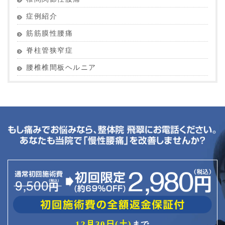
症例紹介
筋筋膜性腰痛
脊柱管狭窄症
腰椎椎間板ヘルニア
12月30日(土)
まで