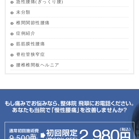
急性腰痛(ぎっくり腰)
未分類
椎間関節性腰痛
症例紹介
筋筋膜性腰痛
脊柱管狭窄症
腰椎椎間板ヘルニア