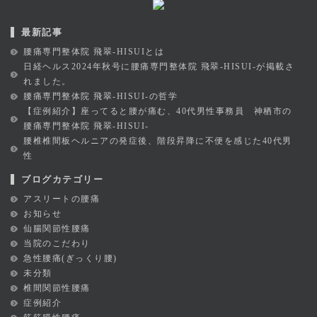
最新記事
腰痛専門整体院 飛翠-HISUIとは
日経ヘルス2024年秋号に腰痛専門整体院 飛翠-HISUI-が掲載さ
れました。
腰痛専門整体院 飛翠-HISUI-の哲学
【症例紹介】座ってると腰が痛む、40代男性事務員 神栖市の
腰痛専門整体院 飛翠-HISUI-
腰椎椎間板ヘルニアの発症後、階段昇降に不便を感じた40代男
性
ブログカテゴリー
アスリートの腰痛
お知らせ
仙腸関節性腰痛
当院のこだわり
急性腰痛(ぎっくり腰)
未分類
椎間関節性腰痛
症例紹介