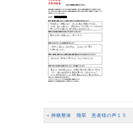
«
神栖整体 飛翠 患者様の声１５