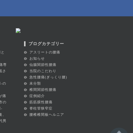
ブログカテゴリー
Iと
アスリートの腰痛
お知らせ
痛専
仙腸関節性腰痛
掲載さ
当院のこだわり
急性腰痛(ぎっくり腰)
I-の
未分類
椎間関節性腰痛
が痛
症例紹介
市の
筋筋膜性腰痛
-
脊柱管狭窄症
後、
腰椎椎間板ヘルニア
代男