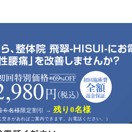
残り0名様
着６名様
限定割引 →
に空きがあればご案内できます。お電話ください。）