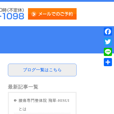
Face
Twitt
Line
ブログ一覧はこちら
共
有
最新記事一覧
腰痛専門整体院 飛翠-HISUI
とは