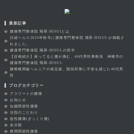
最新記事
腰痛専門整体院 飛翠-HISUIとは
日経ヘルス2024年秋号に腰痛専門整体院 飛翠-HISUI-が掲載さ
れました。
腰痛専門整体院 飛翠-HISUI-の哲学
【症例紹介】座ってると腰が痛む、40代男性事務員 神栖市の
腰痛専門整体院 飛翠-HISUI-
腰椎椎間板ヘルニアの発症後、階段昇降に不便を感じた40代男
性
ブログカテゴリー
アスリートの腰痛
お知らせ
仙腸関節性腰痛
当院のこだわり
急性腰痛(ぎっくり腰)
未分類
椎間関節性腰痛