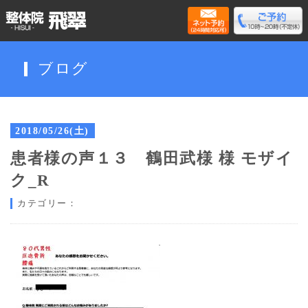
ブログ
2018/05/26(土)
患者様の声１３ 鶴田武様 様 モザイ
ク_R
カテゴリー：