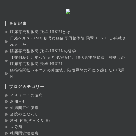
最新記事
腰痛専門整体院 飛翠-HISUIとは
日経ヘルス2024年秋号に腰痛専門整体院 飛翠-HISUI-が掲載さ
れました。
腰痛専門整体院 飛翠-HISUI-の哲学
【症例紹介】座ってると腰が痛む、40代男性事務員 神栖市の
腰痛専門整体院 飛翠-HISUI-
腰椎椎間板ヘルニアの発症後、階段昇降に不便を感じた40代男
性
ブログカテゴリー
アスリートの腰痛
お知らせ
仙腸関節性腰痛
当院のこだわり
急性腰痛(ぎっくり腰)
未分類
椎間関節性腰痛