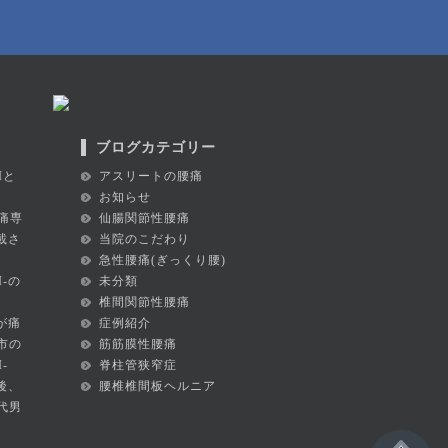
ブログカテゴリー
Iと
アスリートの腰痛
お知らせ
痛専
仙腸関節性腰痛
掲載さ
当院のこだわり
急性腰痛(ぎっくり腰)
I-の
未分類
椎間関節性腰痛
が痛
症例紹介
市の
筋筋膜性腰痛
-
脊柱管狭窄症
後、
腰椎椎間板ヘルニア
代男