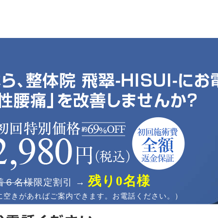
残り0名様
着６名様
限定割引 →
に空きがあればご案内できます。お電話ください。）