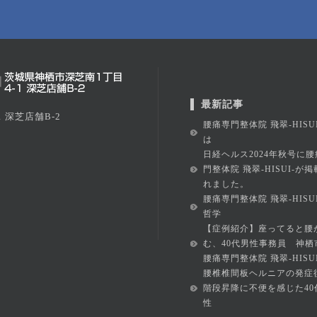
最新記事
 深芝店舗B-2
腰痛専門整体院 飛翠-HISU
は
日経ヘルス2024年秋号に腰
門整体院 飛翠-HISUI-が
れました。
腰痛専門整体院 飛翠-HISU
哲学
【症例紹介】座ってると腰
む、40代男性事務員 神栖
腰痛専門整体院 飛翠-HISUI
腰椎椎間板ヘルニアの発症
階段昇降に不便を感じた40
性