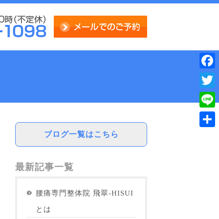
Face
Twitt
Line
ブログ一覧はこちら
共
有
最新記事一覧
腰痛専門整体院 飛翠-HISUI
とは