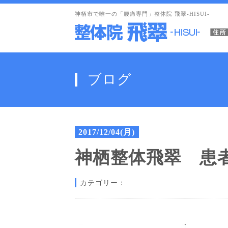
神栖市で唯一の「腰痛専門」整体院 飛翠-HISUI-
ブログ
2017/12/04(月)
神栖整体飛翠 患
カテゴリー：