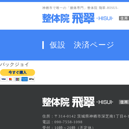
神栖市で唯一の「腰痛専門」整体院 飛翠-HISUI-
仮設 決済ページ
バックジョイ
住所：〒314-0142 茨城県神栖市深芝南1丁目4-1
電話：090-7558-1098
受付：10時～20時（不定休）