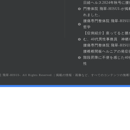
日経ヘルス2024年秋号に腰
門整体院 飛翠-HISUI-が
れました。
腰痛専門整体院 飛翠-HISU
哲学
【症例紹介】座ってると腰
む、40代男性事務員 神栖
腰痛専門整体院 飛翠-HISUI
腰椎椎間板ヘルニアの発症
階段昇降に不便を感じた40
性
7 整体院 飛翠-HISUI-. All Rights Reserved. | 掲載の情報・画像など、すべてのコンテ