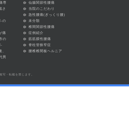
痛専
仙腸関節性腰痛
掲載さ
当院のこだわり
急性腰痛(ぎっくり腰)
I-の
未分類
椎間関節性腰痛
が痛
症例紹介
市の
筋筋膜性腰痛
-
脊柱管狭窄症
後、
腰椎椎間板ヘルニア
代男
ンツの無断複写・転載を禁じます。