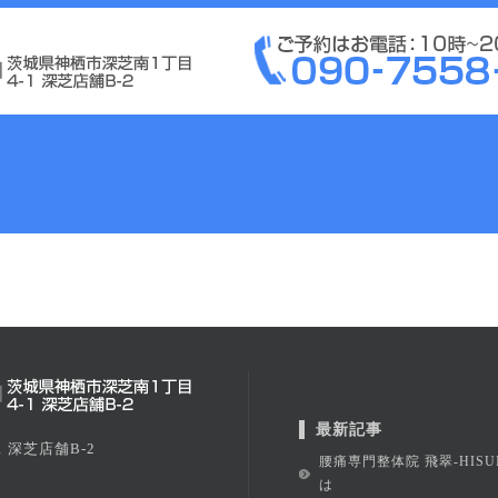
最新記事
 深芝店舗B-2
腰痛専門整体院 飛翠-HISU
は