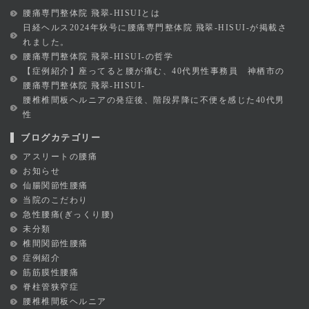
腰痛専門整体院 飛翠-HISUIとは
日経ヘルス2024年秋号に腰痛専門整体院 飛翠-HISUI-が掲載さ
れました。
腰痛専門整体院 飛翠-HISUI-の哲学
【症例紹介】座ってると腰が痛む、40代男性事務員 神栖市の
腰痛専門整体院 飛翠-HISUI-
腰椎椎間板ヘルニアの発症後、階段昇降に不便を感じた40代男
性
ブログカテゴリー
アスリートの腰痛
お知らせ
仙腸関節性腰痛
当院のこだわり
急性腰痛(ぎっくり腰)
未分類
椎間関節性腰痛
症例紹介
筋筋膜性腰痛
脊柱管狭窄症
腰椎椎間板ヘルニア