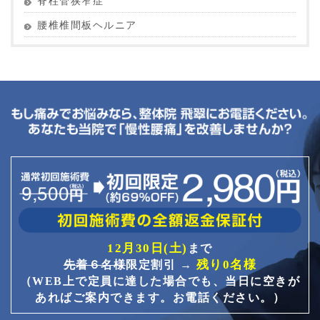
脊柱管狭窄症
腰椎椎間板ヘルニア
12月30日(土)
まで
残り0名様
先着６名様
限定割引 →
（WEB上で定員に達した場合でも、当日に空きが
あればご案内できます。お電話ください。）