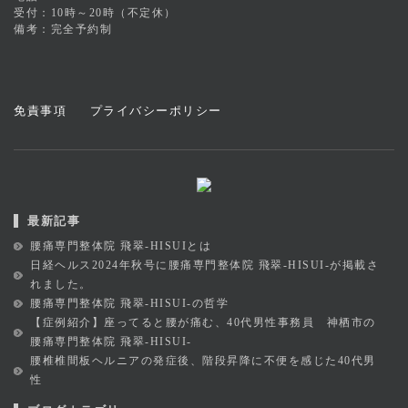
受付：10時～20時（不定休）
備考：完全予約制
免責事項
プライバシーポリシー
最新記事
腰痛専門整体院 飛翠-HISUIとは
日経ヘルス2024年秋号に腰痛専門整体院 飛翠-HISUI-が掲載さ
れました。
腰痛専門整体院 飛翠-HISUI-の哲学
【症例紹介】座ってると腰が痛む、40代男性事務員 神栖市の
腰痛専門整体院 飛翠-HISUI-
腰椎椎間板ヘルニアの発症後、階段昇降に不便を感じた40代男
性