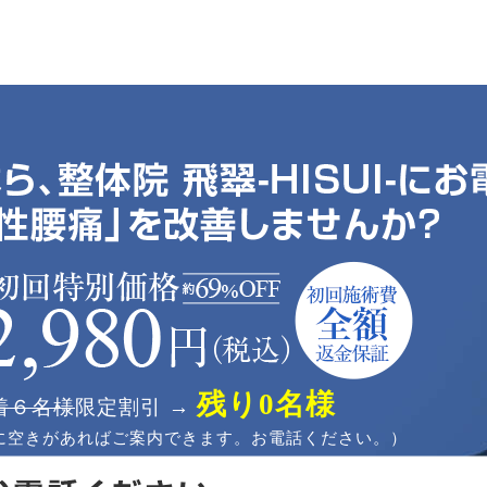
残り0名様
着６名様
限定割引 →
に空きがあればご案内できます。お電話ください。）