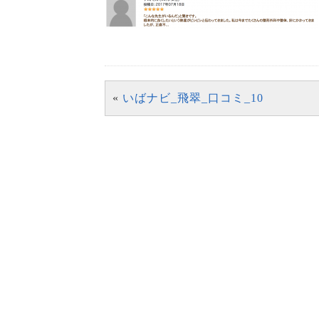
«
いばナビ_飛翠_口コミ_10