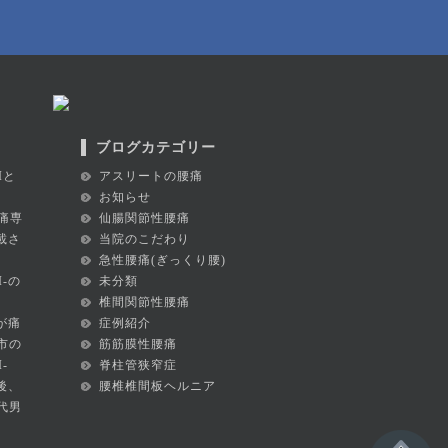
ブログカテゴリー
Iと
アスリートの腰痛
お知らせ
痛専
仙腸関節性腰痛
掲載さ
当院のこだわり
急性腰痛(ぎっくり腰)
I-の
未分類
椎間関節性腰痛
が痛
症例紹介
市の
筋筋膜性腰痛
-
脊柱管狭窄症
後、
腰椎椎間板ヘルニア
代男