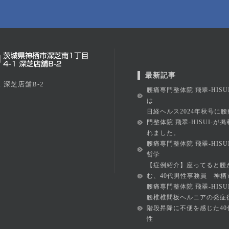
最新記事
 深芝店舗B-2
腰痛専門整体院 飛翠-HISU
は
日経ヘルス2024年秋号に腰
門整体院 飛翠-HISUI-が
れました。
腰痛専門整体院 飛翠-HISU
哲学
【症例紹介】座ってると腰
む、40代男性事務員 神栖
腰痛専門整体院 飛翠-HISUI
腰椎椎間板ヘルニアの発症
階段昇降に不便を感じた40
性