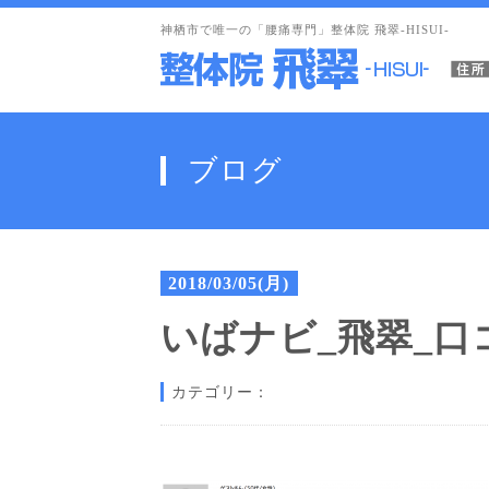
神栖市で唯一の「腰痛専門」整体院 飛翠-HISUI-
ブログ
2018/03/05(月)
いばナビ_飛翠_口コ
カテゴリー：